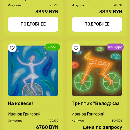
Иcкусство
70х60
Иcкусство
70х60
3899 BYN
3899 BYN
ПОДРОБНЕЕ
ПОДРОБНЕЕ
Фрэш
Конкурс
На колесе!
Триптих "Велоджаз"
Иванов Григорий
Иванов Григорий
Иcкусство
100х70
Конкурс
80х305
6780 BYN
цена по запросу