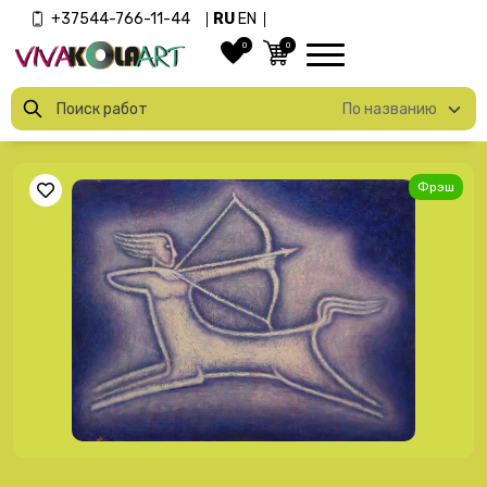
+37544-766-11-44
RU
EN
0
0
Фрэш