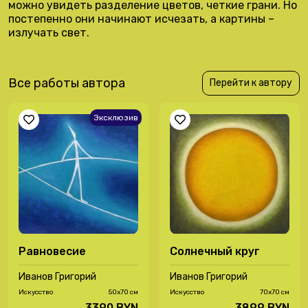
можно увидеть разделение цветов, четкие грани. Но
постепенно они начинают исчезать, а картины –
излучать свет.
Все работы автора
Перейти к автору
Эксклюзив
Равновесие
Солнечный круг
Иванов Григорий
Иванов Григорий
Иcкусство
50х70 см
Иcкусство
70х70 см
3390 BYN
3899 BYN