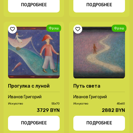
ПОДРОБНЕЕ
ПОДРОБНЕЕ
Фрэш
Фрэш
Прогулка с луной
Путь света
Иванов Григорий
Иванов Григорий
Иcкусство
55х70
Иcкусство
45х60
3729 BYN
2882 BYN
ПОДРОБНЕЕ
ПОДРОБНЕЕ