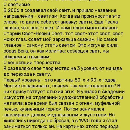
О светизме
В 2006 я создавал свой сайт, и пришло название
направления – светизм. Когда вы произносите это
слово, то даете себе установку: свети. Еще Тесла
сказал, что все – свет. И само слово многозначно:
Старый Свет-Новый Свет, тот свет-этот свет, свет
моих глаз, «свет мой зеркальце скажи». Но самое
главное – самому стать светом. Это могучая сила,
образ Бога, он как молитва: созерцая свет, мы
общаемся с высшим.
О концепции творчества
Я разделяю свое творчество на 3 уровня: от начала
до перехода к свету.
Первый уровень – это картины 80-х и 90-х годов.
Многие спрашивают, почему так много красного? В
них присутствует стихия огня. Я учился в Академии
искусств на отделении художественной обработки
металла: все время был связан с огнем, муфельной
печью, кузнечным горном. Потом занимался
ювелирным делом, медальерным искусством. Но
живопись никогда не бросал, а с 1990 года я стал
заниматься только ей. На картинах этого периода