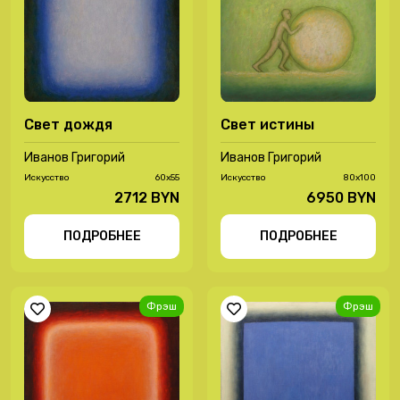
Свет дождя
Свет истины
Иванов Григорий
Иванов Григорий
Иcкусство
60х55
Иcкусство
80х100
2712 BYN
6950 BYN
ПОДРОБНЕЕ
ПОДРОБНЕЕ
Фрэш
Фрэш