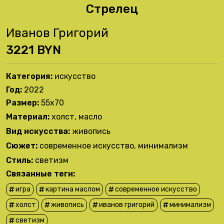
Стрелец
Иванов Григорий
3221 BYN
Категория:
иcкусство
Год:
2022
Размер:
55х70
Материал:
холст, масло
Вид искусства:
живопись
Сюжет:
современное искусство
,
минимализм
Стиль:
светизм
Связанные теги:
игра
картина маслом
современное искусство
холст
живопись
иванов григорий
минимализм
светизм