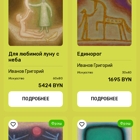
Для любимой луну с
Единорог
неба
Иванов Григорий
Иванов Григорий
Иcкусство
30х40
Иcкусство
60х80
1695 BYN
5424 BYN
ПОДРОБНЕЕ
ПОДРОБНЕЕ
Фрэш
Фрэш