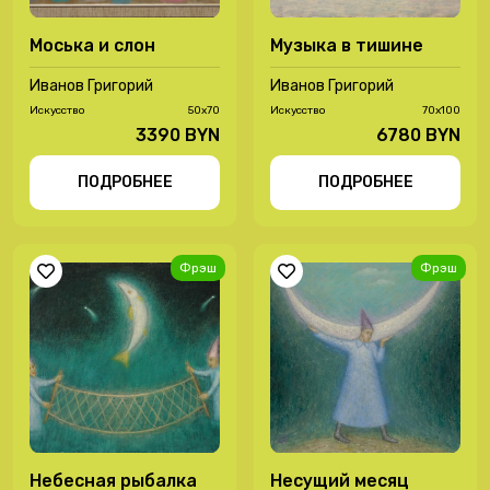
Моська и слон
Музыка в тишине
Иванов Григорий
Иванов Григорий
Иcкусство
50х70
Иcкусство
70х100
3390 BYN
6780 BYN
ПОДРОБНЕЕ
ПОДРОБНЕЕ
Фрэш
Фрэш
Небесная рыбалка
Несущий месяц