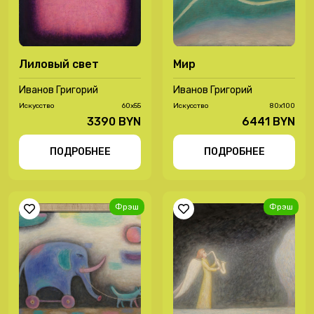
Лиловый свет
Мир
Иванов Григорий
Иванов Григорий
Иcкусство
60х55
Иcкусство
80х100
3390 BYN
6441 BYN
ПОДРОБНЕЕ
ПОДРОБНЕЕ
Фрэш
Фрэш