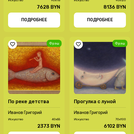
Иcкусство
90x115
Иcкусство
90х120
7628 BYN
8136 BYN
ПОДРОБНЕЕ
ПОДРОБНЕЕ
Фрэш
Фрэш
По реке детства
Прогулка с луной
Иванов Григорий
Иванов Григорий
Иcкусство
40х55
Иcкусство
70х100
2373 BYN
6102 BYN