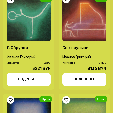
С Обручем
Свет музыки
Иванов Григорий
Иванов Григорий
Иcкусство
55х70
Иcкусство
90х120
3221 BYN
8136 BYN
ПОДРОБНЕЕ
ПОДРОБНЕЕ
Фрэш
Фрэш