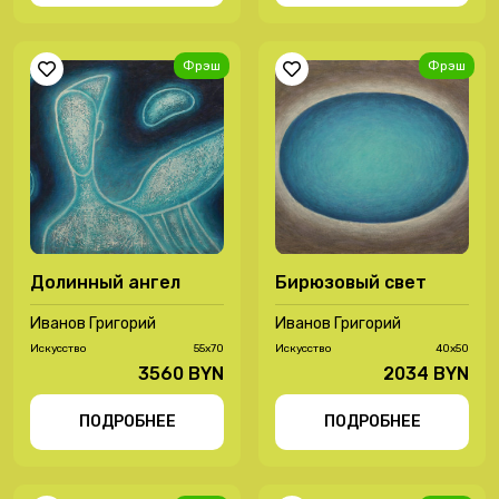
Фрэш
Фрэш
Долинный ангел
Бирюзовый свет
Иванов Григорий
Иванов Григорий
Иcкусство
55х70
Иcкусство
40х50
3560 BYN
2034 BYN
ПОДРОБНЕЕ
ПОДРОБНЕЕ