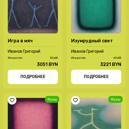
Игра в мяч
Изумрудный свет
Иванов Григорий
Иванов Григорий
Иcкусство
50х65
Иcкусство
60х55
3051 BYN
3221 BYN
ПОДРОБНЕЕ
ПОДРОБНЕЕ
Фрэш
Фрэш