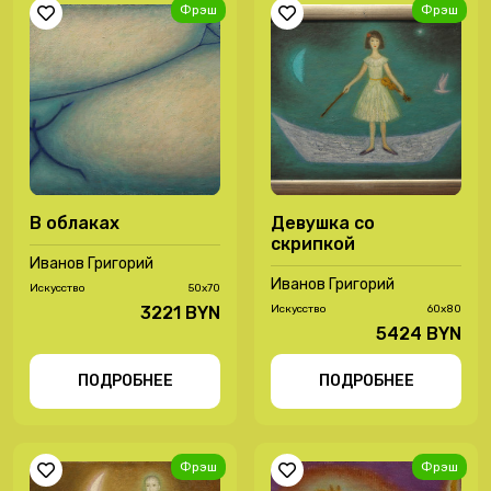
Фрэш
Фрэш
В облаках
Девушка со
скрипкой
Иванов Григорий
Иванов Григорий
Иcкусство
50х70
3221 BYN
Иcкусство
60х80
5424 BYN
ПОДРОБНЕЕ
ПОДРОБНЕЕ
Фрэш
Фрэш