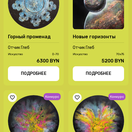
Горный променад
Новые горизонты
Отчик Глеб
Отчик Глеб
Иcкусство
D-70
Иcкусство
70х75
6300 BYN
5200 BYN
ПОДРОБНЕЕ
ПОДРОБНЕЕ
Конкурс
Конкурс