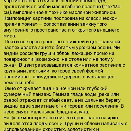
Картина Глеба Отчика «Осенний променад»,
представляет собой масштабное полотно (115х130
см), выполненное в технике масляной живописи.
Композиция картины построена на классическом
приеме «окна» — сопоставлении замкнутого
внутреннего пространства и открытого внешнего
мира.
Почти всё пространство в нижней и центральной
частях холста занято богатым урожаем осени. Мы
видим россыпи груш и яблок, лежащих прямо на
поверхности (возможно, на столе или на полу у
окна). В центре возвышается комнатное растение с
крупными листьями, которое своей формой
напоминает причудливое дерево, связывающее
землю и небо.
Окно открывает вид на ночной или глубокий
сумеречный пейзаж. Тёмная гладь воды (река или
озеро) отражает слабый свет, а на дальнем берегу
видны едва заметные огни города или поселения. В
небе сияет маленькая, бледная луна.
На фоне монохромного синего пространства ярко
выделяются плоды осени. Груши и яблоки написаны с
использованием охристых, золотистых и