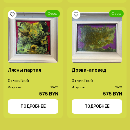
Фрэш
Фрэш
Лясны партал
Дрэва-аповед
Отчик Глеб
Отчик Глеб
Иcкусство
25х25
Иcкусство
15х21
575 BYN
575 BYN
ПОДРОБНЕЕ
ПОДРОБНЕЕ