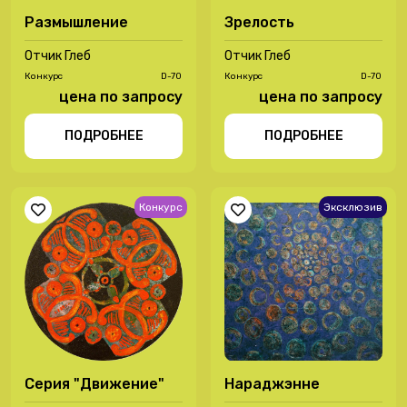
Размышление
Зрелость
Отчик Глеб
Отчик Глеб
Конкурс
D-70
Конкурс
D-70
цена по запросу
цена по запросу
ПОДРОБНЕЕ
ПОДРОБНЕЕ
Конкурс
Эксклюзив
Серия "Движение"
Нараджэнне