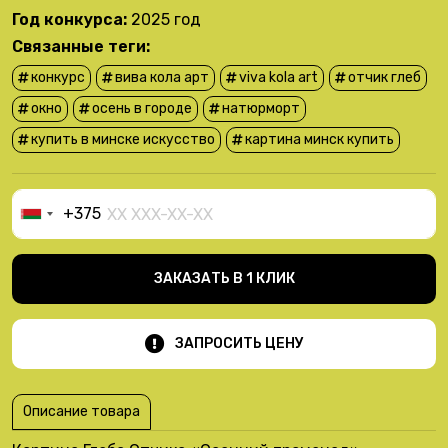
Год конкурса:
2025 год
Связанные теги:
конкурс
вива кола арт
viva kola art
отчик глеб
окно
осень в городе
натюрморт
купить в минске искусство
картина минск купить
+375
Belarus
+375
ЗАКАЗАТЬ В 1 КЛИК
ЗАПРОСИТЬ ЦЕНУ
Описание товара