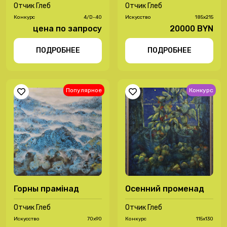
Отчик Глеб
Отчик Глеб
Конкурс
4/D-40
Иcкусство
185х215
цена по запросу
20000 BYN
ПОДРОБНЕЕ
ПОДРОБНЕЕ
Популярное
Конкурс
Горны прамiнад
Осенний променад
Отчик Глеб
Отчик Глеб
Иcкусство
70х90
Конкурс
115х130