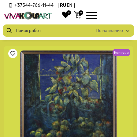
+37544-766-11-44
RU
EN
0
0
Конкурс