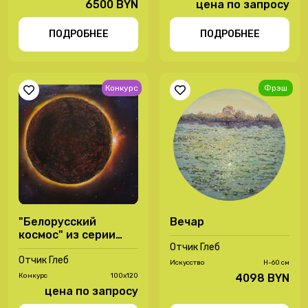
6500 BYN
цена по запросу
ПОДРОБНЕЕ
ПОДРОБНЕЕ
Конкурс
Фрэш
"Белорусский
Вечар
космос" из серии
"Стихия Огня"
Отчик Глеб
Отчик Глеб
Иcкусство
H-60 см
Конкурс
100х120
4098 BYN
цена по запросу