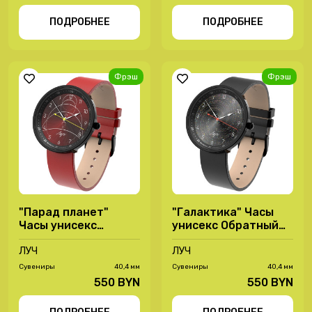
ПОДРОБНЕЕ
ПОДРОБНЕЕ
Фрэш
Фрэш
"Парад планет"
"Галактика" Часы
Часы унисекс
унисекс Обратный
Обратный ход 2.0 -
ход 2.0 - 72087608
72087607
ЛУЧ
ЛУЧ
Сувениры
40,4 мм
Сувениры
40,4 мм
550 BYN
550 BYN