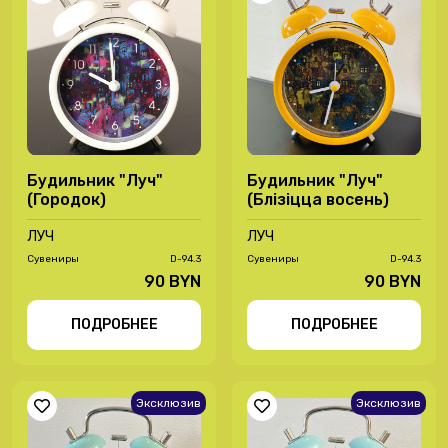
Будильник "Луч"
Будильник "Луч"
(Городок)
(Блізіцца восень)
ЛУЧ
ЛУЧ
Сувениры
D-94.3
Сувениры
D-94.3
90 BYN
90 BYN
ПОДРОБНЕЕ
ПОДРОБНЕЕ
Эксклюзив
Эксклюзив