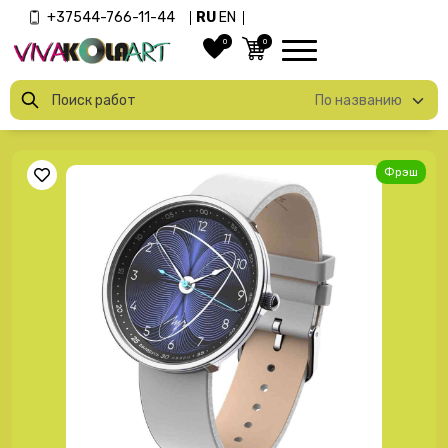
+37544-766-11-44
RU
EN
0
0
Фрэш