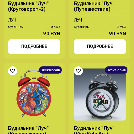
Будильник "Луч"
Будильник "Луч"
(Круговорот-2)
(Путешествие)
ЛУЧ
ЛУЧ
Сувениры
D-94.3
Сувениры
D-94.3
90 BYN
90 BYN
ПОДРОБНЕЕ
ПОДРОБНЕЕ
Эксклюзив
Эксклюзив
Будильник "Луч"
Будильник "Луч"
(Колесо жизни)
(Viva Kola Art)