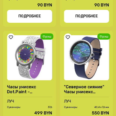
90 BYN
90 BYN
ПОДРОБНЕЕ
ПОДРОБНЕЕ
Фрэш
Фрэш
Часы унисекс
"Северное сияние"
Dot.Paint -
Часы унисекс
78440326
Обратный ход 2.0 -
ЛУЧ
72080004
ЛУЧ
Сувениры
37,6
Сувениры
40,4 х 7,6 мм
499 BYN
550 BYN