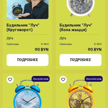
Будильник "Луч"
Будильник "Луч"
(Круговорот)
(Кола жыцця)
ЛУЧ
ЛУЧ
Сувениры
D-94.3
Сувениры
D-94.3
90 BYN
90 BYN
ПОДРОБНЕЕ
ПОДРОБНЕЕ
Эксклюзив
Эксклюзив