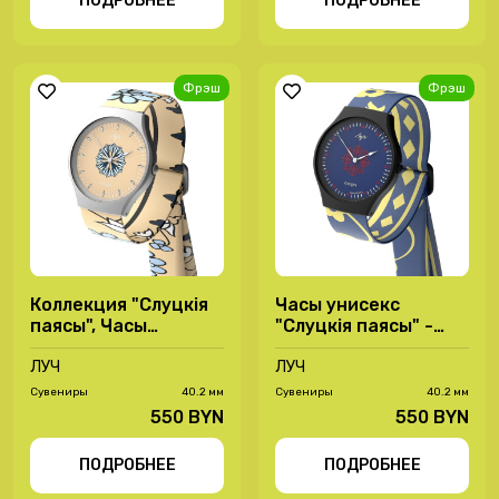
ПОДРОБНЕЕ
ПОДРОБНЕЕ
Фрэш
Фрэш
Коллекция "Слуцкія
Часы унисекс
паясы", Часы
"Слуцкія паясы" -
унисекс Слуцкія
35487943
паясы - 35480001
ЛУЧ
ЛУЧ
Сувениры
40.2 мм
Сувениры
40.2 мм
550 BYN
550 BYN
ПОДРОБНЕЕ
ПОДРОБНЕЕ