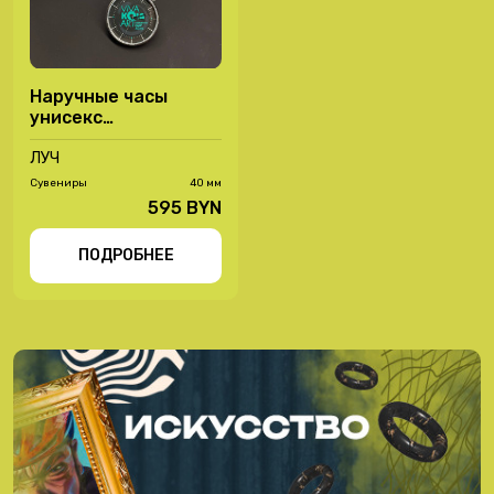
Наручные часы
унисекс
"Луч"78450018
ЛУЧ
Сувениры
40 мм
595 BYN
ПОДРОБНЕЕ