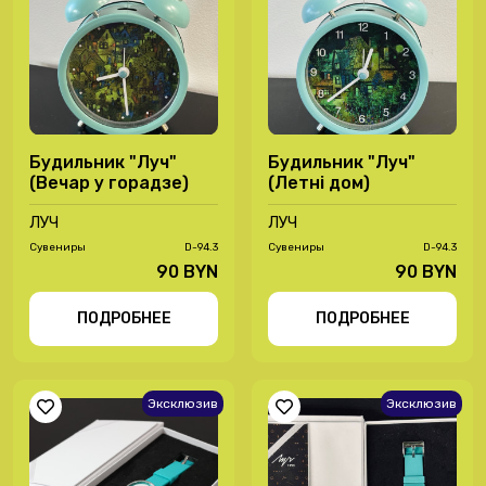
Будильник "Луч"
Будильник "Луч"
(Вечар у горадзе)
(Летні дом)
ЛУЧ
ЛУЧ
Сувениры
D-94.3
Сувениры
D-94.3
90 BYN
90 BYN
ПОДРОБНЕЕ
ПОДРОБНЕЕ
Эксклюзив
Эксклюзив