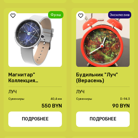
Фрэш
Эксклюзив
Магнитар"
Будильник "Луч"
Коллекция
(Верасень)
"Обратный ход 2.0"-
72080003
ЛУЧ
ЛУЧ
Сувениры
40,4 мм
Сувениры
D-94.3
550 BYN
90 BYN
ПОДРОБНЕЕ
ПОДРОБНЕЕ