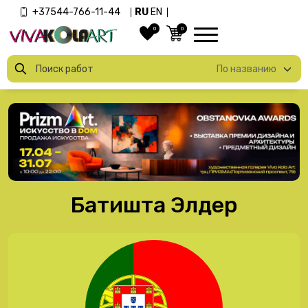
+37544-766-11-44
RU
EN
0
0
Батишта Элдер