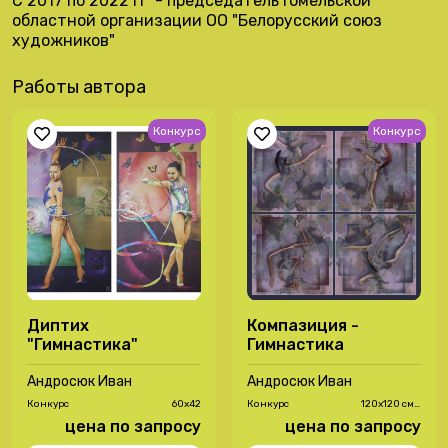
С 2017 по 2022 гг - председатель Гомельской
областной организации ОО "Белорусский союз
художников"
Работы автора
Конкурс
Конкурс
Диптих
Компазиция -
"Гимнастика"
Гимнастика
Андросюк Иван
Андросюк Иван
Конкурс
60х42
Конкурс
120х120 см ,
(60х60 см)
цена по запросу
цена по запросу