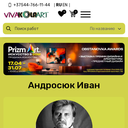
+37544-766-11-44
RU
EN
0
0
Андросюк Иван